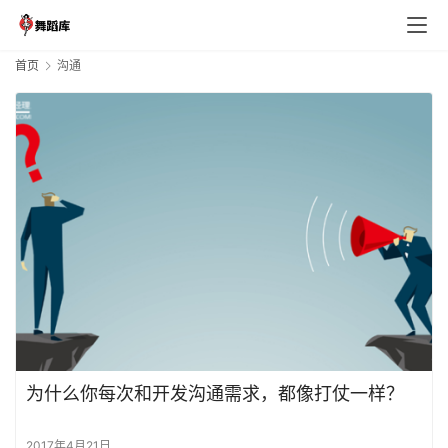
首页
沟通
首
页
每
日
预
览
主
为什么你每次和开发沟通需求，都像打仗一样？
播
合
2017年4月21日