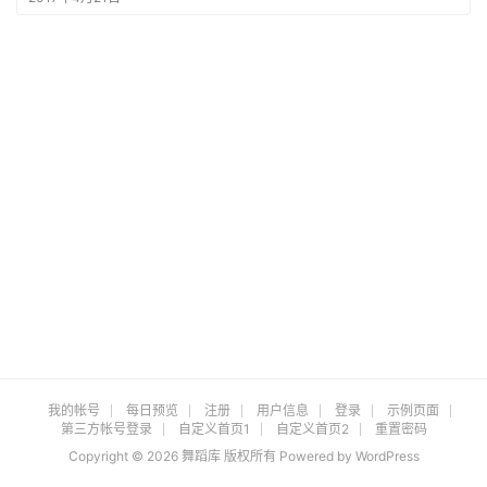
集
登录
注册
无
限
制
作
品
韩
国
站
我的帐号
每日预览
注册
用户信息
登录
示例页面
第三方帐号登录
自定义首页1
自定义首页2
重置密码
Copyright © 2026 舞蹈库 版权所有 Powered by
WordPress