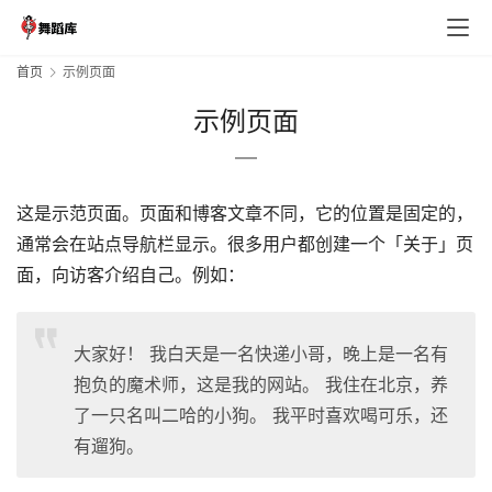
首页
示例页面
示例页面
首
这是示范页面。页面和博客文章不同，它的位置是固定的，
页
通常会在站点导航栏显示。很多用户都创建一个「关于」页
面，向访客介绍自己。例如：
每
日
预
大家好！ 我白天是一名快递小哥，晚上是一名有
览
抱负的魔术师，这是我的网站。 我住在北京，养
了一只名叫二哈的小狗。 我平时喜欢喝可乐，还
主
有遛狗。
播
合