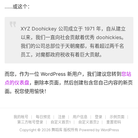
集
……或这个：
登录
注册
无
限
XYZ Doohickey 公司成立于 1971 年，自从建立
制
以来，我们一直向社会贡献着优秀 doohickies。
作
我们的公司总部位于天朝魔都，有着超过两千名
品
员工，对魔都政府税收有着巨大贡献。
韩
而您，作为一位 WordPress 新用户，我们建议您转到
您站
国
站
点的仪表盘
，删除本页面，然后创建包含您自己内容的新页
面。祝您使用愉快！
我的帐号
每日预览
注册
用户信息
登录
示例页面
第三方帐号登录
自定义首页1
自定义首页2
重置密码
Copyright © 2026 舞蹈库 版权所有 Powered by
WordPress