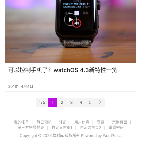
可以控制手机了？watchOS 4.3新特性一览
2018年4月4日
1 / 5
1
2
3
4
5
我的帐号
每日预览
注册
用户信息
登录
示例页面
第三方帐号登录
自定义首页1
自定义首页2
重置密码
Copyright © 2026 舞蹈库 版权所有 Powered by
WordPress