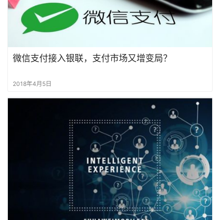
每
日
预
览
微信支付接入银联，支付市场又增变局？
主
2018年4月5日
播
合
集
登录
注册
无
限
制
作
品
韩