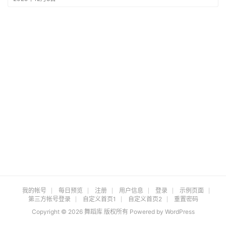
集
登录
注册
无
限
制
作
品
韩
国
站
我的帐号
每日预览
注册
用户信息
登录
示例页面
第三方帐号登录
自定义首页1
自定义首页2
重置密码
Copyright © 2026 舞蹈库 版权所有 Powered by
WordPress