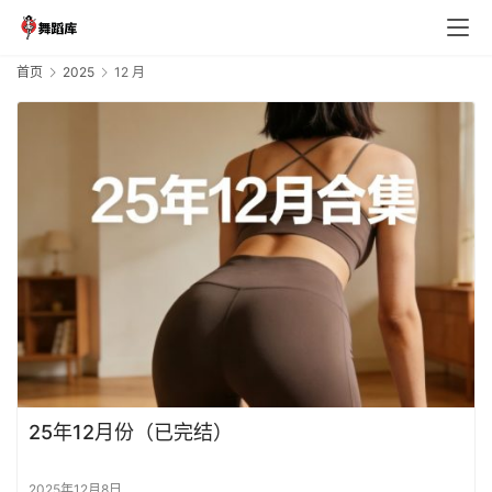
首页
2025
12 月
首
页
每
日
预
览
主
25年12月份（已完结）
播
合
2025年12月8日